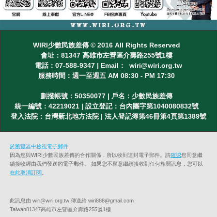
WIRI少數民族差傳 © 2016 All Rights Reserved
會址：81347 高雄市左營區介壽路255號1樓
電話：07-588-9347 | Email： wiri@wiri.org.tw
服務時間：週一至週五 AM 08:30 - PM 17:30
劃撥帳號：50350077 | 戶名：少數民族差傳
統一編號：42219021 | 設立登記：台內團字第1040080832號
登入法院：台灣新北地方法院 | 法人登記簿第46冊第4頁第1389號
於瀏覽器中檢視電子郵件
因為您與WIRI少數民族差傳的合作關係，所以收到這封電子郵件。請
確認
您同意繼
續接收經由我們發送的電子郵件。 如果您不願意繼續接收到任何相關訊息，您可以
在此取消訂閱
。
此訊息由 wiri@wiri.org.tw 傳送給 wiri888@gmail.com
Taiwan81347高雄市左營區介壽路255號1樓